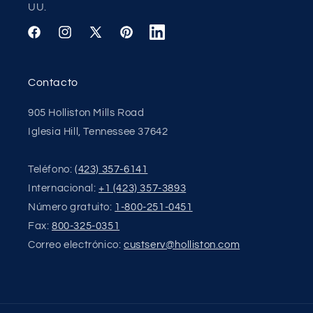
UU.
Facebook
Instagram
X
Pinterest
Translation
(Twitter)
missing:
es.general.social.links.linkedin
Contacto
905 Holliston Mills Road
Iglesia Hill, Tennessee 37642
Teléfono:
(423) 357-6141
Internacional:
+1 (423) 357-3893
Número gratuito:
1-800-251-0451
Fax:
800-325-0351
Correo electrónico:
custserv@holliston.com